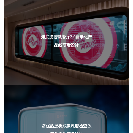
海底捞智慧餐厅2.0自动化产
品线研发设计
蒂优热层析成像乳腺检查仪