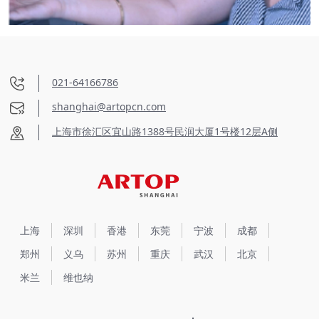
021-64166786
shanghai@artopcn.com
上海市徐汇区宜山路1388号民润大厦1号楼12层A侧
上海
深圳
香港
东莞
宁波
成都
郑州
义乌
苏州
重庆
武汉
北京
米兰
维也纳