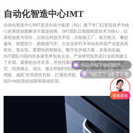
自动化智造中心IMT
自动化智造中心IMT是浪尖设计集团（AG）旗下专门以智造技术为核
心的系统创新解决方案提供商。IMT团队以智能制造技术为核心，以
系统创新为导向，以前沿科技为手段，为智能工厂、航空航天、餐饮
服务、智慧医疗、新能源汽车、大农业和竹木等绿色环保产业提供系
统性、复合型、重塑性的智能化、数字化升级方案，并落地实施。
IMT团队与国内外多家世界知名企业、产业研究院所及行业机构建立
了长期、紧密的合作关系，并依托集团资源优势，通过用户行业研
究，找准痛点、堵点、难点和制约性瓶颈问题，围绕“降本、提质、
你们是怎么收费的呢
增效、减耗”的系统性目标，打通技术链、供应链、空间链，完整实
现D+M的系统创新和落地应用。